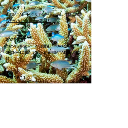
​2025.7.11
​BRISAMARINAクリアシートが、より肌に配慮
した処方にリニューアル！
​2025.7.11
2025年7月20日・21日開催「MURASAKI
SHONAN OPEN 2025」にBRISAMARINAが協
賛！
​2025.6.11
2025年7月13日、ムラサキスポーツ宮崎青島店
にて「水鉄砲バトル大会」開催決定！
​2025.6.11
2025年6月13日～7月13日の期間、全国のムラサ
キスポーツ店舗にてノベルティフェアを開催！