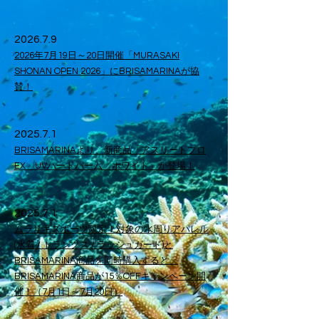
​2026.7.9
2026年7月19日～20日開催「MURASAKI
SHONAN OPEN 2026」にBRISAMARINAが協
賛！
​2025.7.1
BRISAMARINAより、新商品「アスリートプロ
EX UVハードバーム ホワイト」が登場！
​2025.7.1
ムラサキスポーツ限定！対象の水周りアパレル
(水着 / トランクス / ラッシュガード)と
BRISAMARINA商品を同時購入すると、
BRISAMARINA商品が15％OFFキャンペーン開
催！（7月1日～7月20日）