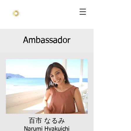
Ambassador
百市 なるみ
Narumi Hyakuichi